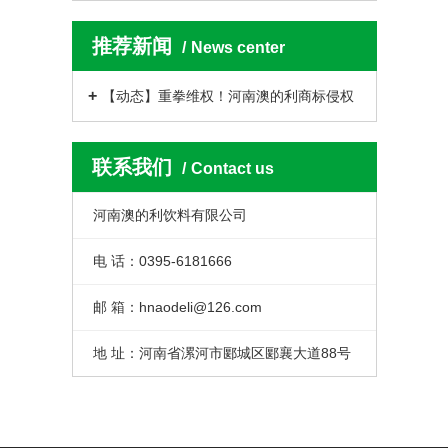
推荐新闻
News center
【动态】重拳维权！河南澳的利商标侵权
联系我们
Contact us
河南澳的利饮料有限公司
电 话：0395-6181666
邮 箱：hnaodeli@126.com
地 址：河南省漯河市郾城区郾襄大道88号